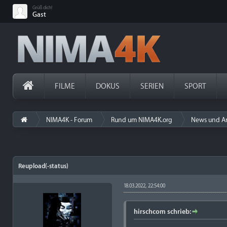
Grüß dich!
Gast
FILME
DOKUS
SERIEN
SPORT
NIMA4K - Forum
Rund um NIMA4K.org
News und A
Reupload(-status)
18.03.2022, 22:54:00
hirschcom schrieb: