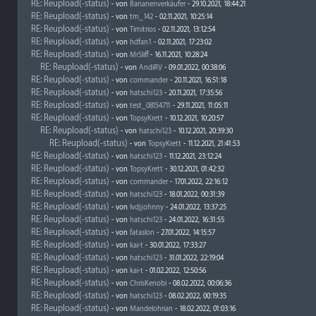
RE: Reupload(-status)
- von
Bananenverkäufer
- 29.10.2021, 18:44:21
RE: Reupload(-status)
- von
tm_142
- 02.11.2021, 10:25:14
RE: Reupload(-status)
- von
Timitrios
- 02.11.2021, 13:12:54
RE: Reupload(-status)
- von
hdfan1
- 02.11.2021, 17:23:02
RE: Reupload(-status)
- von
MrSliff
- 16.11.2021, 10:28:24
RE: Reupload(-status)
- von
AndiRV
- 09.01.2022, 00:38:06
RE: Reupload(-status)
- von
commander
- 20.11.2021, 16:51:18
RE: Reupload(-status)
- von
hatschi123
- 20.11.2021, 17:35:56
RE: Reupload(-status)
- von
test_08154711
- 29.11.2021, 11:05:11
RE: Reupload(-status)
- von
TopsyKrett
- 10.12.2021, 10:20:57
RE: Reupload(-status)
- von
hatschi123
- 10.12.2021, 20:39:30
RE: Reupload(-status)
- von
TopsyKrett
- 11.12.2021, 21:41:53
RE: Reupload(-status)
- von
hatschi123
- 11.12.2021, 23:12:24
RE: Reupload(-status)
- von
TopsyKrett
- 30.12.2021, 01:42:32
RE: Reupload(-status)
- von
commander
- 17.01.2022, 22:16:12
RE: Reupload(-status)
- von
hatschi123
- 18.01.2022, 00:31:39
RE: Reupload(-status)
- von
lvdjjohnny
- 24.01.2022, 13:37:25
RE: Reupload(-status)
- von
hatschi123
- 24.01.2022, 16:31:55
RE: Reupload(-status)
- von
fataslon
- 27.01.2022, 14:15:57
RE: Reupload(-status)
- von
kai-t
- 30.01.2022, 17:33:27
RE: Reupload(-status)
- von
hatschi123
- 31.01.2022, 22:19:04
RE: Reupload(-status)
- von
kai-t
- 01.02.2022, 12:50:56
RE: Reupload(-status)
- von
ChrisKenobi
- 08.02.2022, 00:06:36
RE: Reupload(-status)
- von
hatschi123
- 08.02.2022, 00:19:35
RE: Reupload(-status)
- von
Mandelohrian
- 18.02.2022, 01:03:16