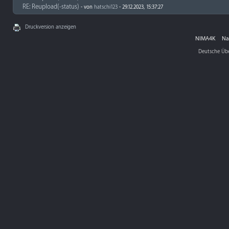
RE: Reupload(-status)
- von
hatschi123
- 29.12.2023, 15:37:27
Druckversion anzeigen
NIMA4K
Na
Deutsche Üb