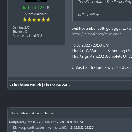
The King’s Man - The Beginning
hatschi123
Super Moderator
ddl.to offline ...
Beiträge: 2.731
Seit November 2019 gereggt....... P
Themen: 12
https://nima4k.org/reuploads
Registriert seit: Jul 2018
18.03.2022 - 20:30 Uhr
The King’s Man - The Beginning (20
The.Kings.Man.2021.Complete.UHD.
Unfassbar die Ignoranz vieler User.
«
Ein Thema zurück
|
Ein Thema vor
»
Nachrichten in diesem Thema
Reupload(-status)
- von
NIMA4K
- 24.02.2020, 23:10:40
RE: Reupload(-status)
- von
hatschi123
- 24.02.2020, 23:20:21