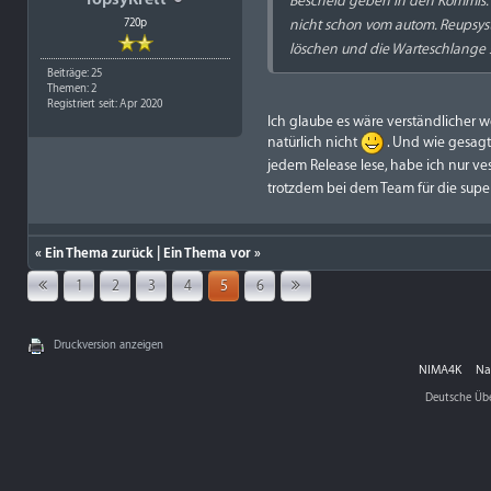
Bescheid geben in den Kommis. A
720p
nicht schon vom autom. Reupsyst
löschen und die Warteschlange se
Beiträge: 25
Themen: 2
Registriert seit: Apr 2020
Ich glaube es wäre verständlicher 
natürlich nicht
. Und wie gesagt
jedem Release lese, habe ich nur 
trotzdem bei dem Team für die sup
«
Ein Thema zurück
|
Ein Thema vor
»
1
2
3
4
5
6
Druckversion anzeigen
NIMA4K
Na
Deutsche Üb