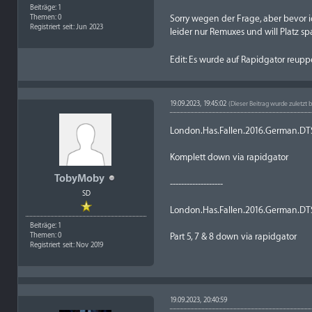
Beiträge: 1
Sorry wegen der Frage, aber bevor i
Themen: 0
Registriert seit: Jun 2023
leider nur Remuxes und will Platz sp
Edit: Es wurde auf Rapidgator reupp
19.09.2023, 19:45:02
(Dieser Beitrag wurde zuletzt 
London.Has.Fallen.2016.German.D
Komplett down via rapidgator
TobyMoby
-------------------
SD
London.Has.Fallen.2016.German.D
Beiträge: 1
Part 5, 7 & 8 down via rapidgator
Themen: 0
Registriert seit: Nov 2019
19.09.2023, 20:40:59