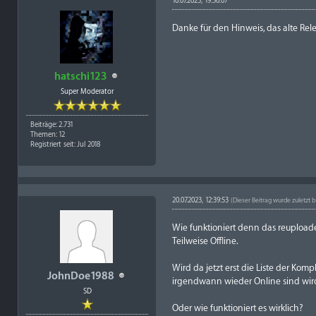
10.07.2023, 19:36:07
Danke für den Hinweis, das alte Re
hatschi123
Super Moderator
Beiträge: 2.731
Themen: 12
Registriert seit: Jul 2018
20.07.2023, 12:39:53
(Dieser Beitrag wurde zuletzt b
Wie funktioniert denn das reuploade
Teilweise Offline.
Wird da jetzt erst die Liste der Ko
JohnDoe1988
irgendwann wieder Online sind wird 
SD
Oder wie funktioniert es wirklich?