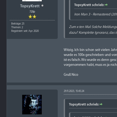
TopsyKrett schrieb:
TopsyKrett
720p
Iron Man 3 - Remastered (2013
Beiträge: 25
Zum x-ten Mal: Solche Meldunge
Themen: 2
Registriert seit: Apr 2020
dazu? Komplette Ignoranz, das i
Witzig. Ich bin schon seit vielen 
wurde es 100x geschrieben und von 
ist es falsch. Wo wurde es denn ges
vorgenommen habt, muss es ja nic
Gruß Nico
29.11.2023, 15:45:24
TopsyKrett schrieb: