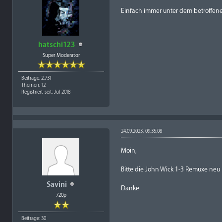
Einfach immer unter dem betroffene
hatschi123
Super Moderator
Beiträge: 2.731
Themen: 12
Registriert seit: Jul 2018
24.09.2023, 09:35:08
Moin,
Bitte die John Wick 1-3 Remuxe neu l
Savini
Danke
720p
Beiträge: 30