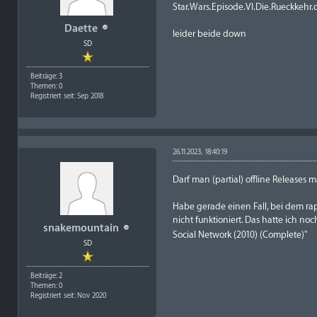
Star.Wars.Episode.VI.Die.Rueckkeh
Daette
leider beide down
SD
Beiträge: 3
Themen: 0
Registriert seit: Sep 2018
26.11.2023, 18:40:19
Darf man (partial) offline Release
Habe gerade einen Fall, bei dem rapi
nicht funktioniert. Das hatte ich n
snakemountain
Social Network (2010) (Complete)"
SD
Beiträge: 2
Themen: 0
Registriert seit: Nov 2020