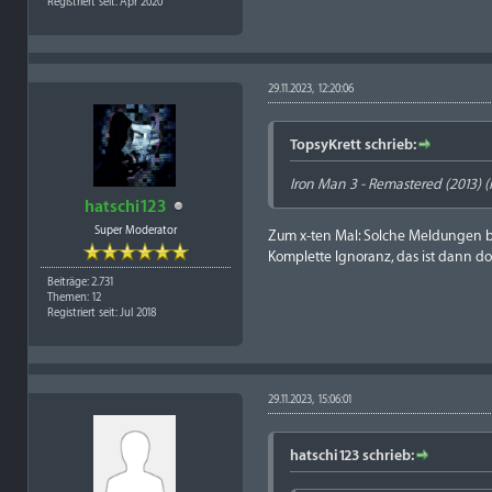
Registriert seit: Apr 2020
29.11.2023, 12:20:06
TopsyKrett schrieb:
Iron Man 3 - Remastered (2013) (
hatschi123
Super Moderator
Zum x-ten Mal: Solche Meldungen bi
Komplette Ignoranz, das ist dann d
Beiträge: 2.731
Themen: 12
Registriert seit: Jul 2018
29.11.2023, 15:06:01
hatschi123 schrieb: