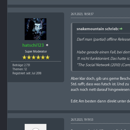
26.11.2023, 18:58:37
snakemountain schrieb:
Darf man (partial) offline Rele
hatschi123
Super Moderator
Habe gerade einen Fall, bei dem 
11 nicht funktioniert. Das hatte
"The Social Network (2010) (Com
Beiträge: 2.731
Themen: 12
Registriert seit: Jul 2018
Aber klar doch, gib uns gerne Besche
Std. rafft, dass was futsch ist. Und
auch noch nett darauf hingewiesen 
Edit: Am besten dann direkt unter 
26.11.2023, 19:19:53