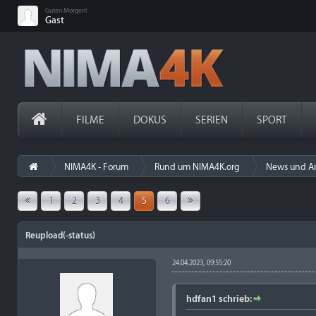
Guten Morgen!
Gast
FILME
DOKUS
SERIEN
SPORT
NIMA4K - Forum
Rund um NIMA4K.org
News und A
1
2
3
4
5
6
Reupload(-status)
24.04.2023, 09:55:20
hdfan1 schrieb: