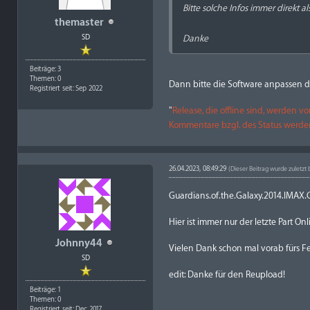
Bitte solche Infos immer direkt 
themaster
SD
Danke
Beiträge: 3
Themen: 0
Dann bitte die Software anpassen d
Registriert seit: Sep 2022
"
Release, die offline sind, werden
Kommentare bzgl. des Status werden
26.04.2023, 08:49:29
(Dieser Beitrag wurde zuletzt
Guardians.of.the.Galaxy.2014.IM
Hier ist immer nur der letzte Part
Johnny44
Vielen Dank schon mal vorab fürs F
SD
edit: Danke für den Reupload!
Beiträge: 1
Themen: 0
Registriert seit: Dec 2017