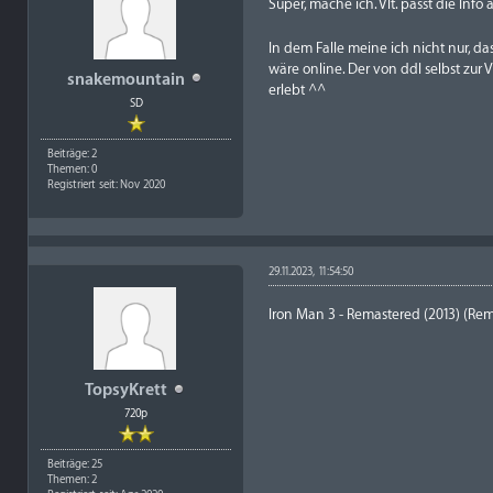
Super, mache ich. Vlt. passt die Inf
In dem Falle meine ich nicht nur, das
wäre online. Der von ddl selbst zur 
snakemountain
erlebt ^^
SD
Beiträge: 2
Themen: 0
Registriert seit: Nov 2020
29.11.2023, 11:54:50
Iron Man 3 - Remastered (2013) (Remu
TopsyKrett
720p
Beiträge: 25
Themen: 2