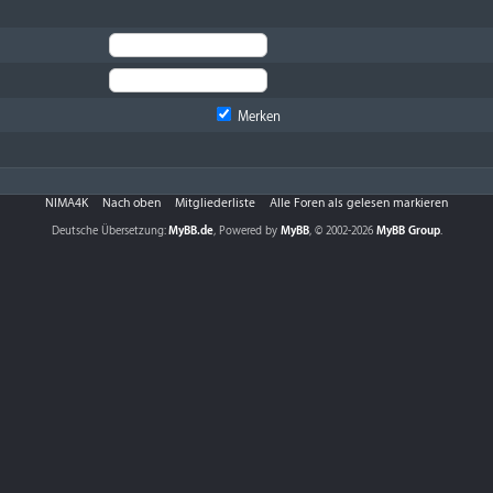
Merken
NIMA4K
Nach oben
Mitgliederliste
Alle Foren als gelesen markieren
Deutsche Übersetzung:
MyBB.de
, Powered by
MyBB
, © 2002-2026
MyBB Group
.