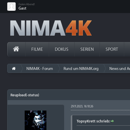
Guten Abend!
Gast
FILME
DOKUS
SERIEN
SPORT
NIMA4K - Forum
Rund um NIMA4K.org
News und A
Reupload(-status)
29.11.2023, 16:10:26
TopsyKrett schrieb: