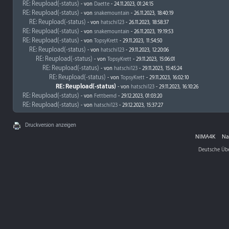
RE: Reupload(-status)
- von
Daette
- 24.11.2023, 01:24:15
RE: Reupload(-status)
- von
snakemountain
- 26.11.2023, 18:40:19
RE: Reupload(-status)
- von
hatschi123
- 26.11.2023, 18:58:37
RE: Reupload(-status)
- von
snakemountain
- 26.11.2023, 19:19:53
RE: Reupload(-status)
- von
TopsyKrett
- 29.11.2023, 11:54:50
RE: Reupload(-status)
- von
hatschi123
- 29.11.2023, 12:20:06
RE: Reupload(-status)
- von
TopsyKrett
- 29.11.2023, 15:06:01
RE: Reupload(-status)
- von
hatschi123
- 29.11.2023, 15:45:24
RE: Reupload(-status)
- von
TopsyKrett
- 29.11.2023, 16:02:10
RE: Reupload(-status)
- von
hatschi123
- 29.11.2023, 16:10:26
RE: Reupload(-status)
- von
Fettbernd
- 29.12.2023, 01:03:20
RE: Reupload(-status)
- von
hatschi123
- 29.12.2023, 15:37:27
Druckversion anzeigen
NIMA4K
Na
Deutsche Üb