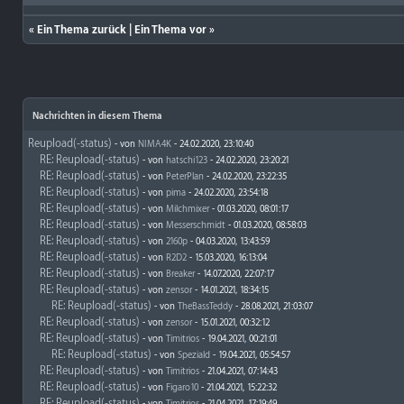
«
Ein Thema zurück
|
Ein Thema vor
»
Nachrichten in diesem Thema
Reupload(-status)
- von
NIMA4K
- 24.02.2020, 23:10:40
RE: Reupload(-status)
- von
hatschi123
- 24.02.2020, 23:20:21
RE: Reupload(-status)
- von
PeterPlan
- 24.02.2020, 23:22:35
RE: Reupload(-status)
- von
pima
- 24.02.2020, 23:54:18
RE: Reupload(-status)
- von
Milchmixer
- 01.03.2020, 08:01:17
RE: Reupload(-status)
- von
Messerschmidt
- 01.03.2020, 08:58:03
RE: Reupload(-status)
- von
2160p
- 04.03.2020, 13:43:59
RE: Reupload(-status)
- von
R2D2
- 15.03.2020, 16:13:04
RE: Reupload(-status)
- von
Breaker
- 14.07.2020, 22:07:17
RE: Reupload(-status)
- von
zensor
- 14.01.2021, 18:34:15
RE: Reupload(-status)
- von
TheBassTeddy
- 28.08.2021, 21:03:07
RE: Reupload(-status)
- von
zensor
- 15.01.2021, 00:32:12
RE: Reupload(-status)
- von
Timitrios
- 19.04.2021, 00:21:01
RE: Reupload(-status)
- von
Speziald
- 19.04.2021, 05:54:57
RE: Reupload(-status)
- von
Timitrios
- 21.04.2021, 07:14:43
RE: Reupload(-status)
- von
Figaro10
- 21.04.2021, 15:22:32
RE: Reupload(-status)