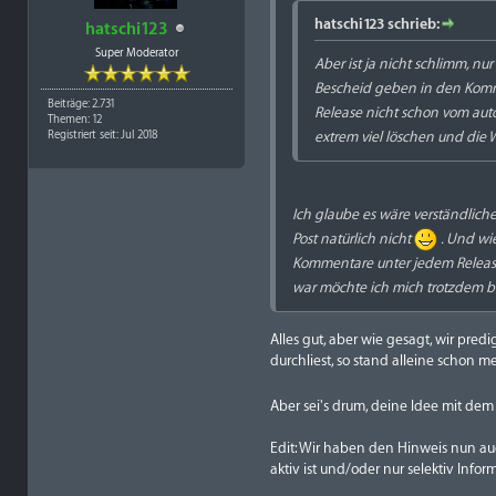
hatschi123 schrieb:
hatschi123
Super Moderator
Aber ist ja nicht schlimm, nu
Bescheid geben in den Kommis
Beiträge: 2.731
Release nicht schon vom aut
Themen: 12
extrem viel löschen und die W
Registriert seit: Jul 2018
Ich glaube es wäre verständlich
Post natürlich nicht
. Und wie
Kommentare unter jedem Release
war möchte ich mich trotzdem b
Alles gut, aber wie gesagt, wir pred
durchliest, so stand alleine schon m
Aber sei's drum, deine Idee mit dem H
Edit: Wir haben den Hinweis nun auc
aktiv ist und/oder nur selektiv Info