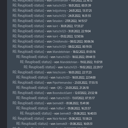
RE: Reupload(-status)
- von
commander
- 17.01.2022, 22:16:12
RE: Reupload(-status)
- von
hatschi123
- 18.01.2022, 00:31:39
RE: Reupload(-status)
- von
lvdjjohnny
- 24.01.2022, 13:37:25
RE: Reupload(-status)
- von
hatschi123
- 24.01.2022, 16:31:55
RE: Reupload(-status)
- von
fataslon
- 27.01.2022, 14:15:57
RE: Reupload(-status)
- von
kai-t
- 30.01.2022, 17:33:27
RE: Reupload(-status)
- von
hatschi123
- 31.01.2022, 22:19:04
RE: Reupload(-status)
- von
kai-t
- 01.02.2022, 12:50:56
RE: Reupload(-status)
- von
ChrisKenobi
- 08.02.2022, 00:06:36
RE: Reupload(-status)
- von
hatschi123
- 08.02.2022, 00:19:35
RE: Reupload(-status)
- von
Mandelohrian
- 18.02.2022, 01:03:16
RE: Reupload(-status)
- von
hatschi123
- 18.02.2022, 09:44:13
RE: Reupload(-status)
- von
Mandelohrian
- 19.02.2022, 11:07:01
RE: Reupload(-status)
- von
hatschi123
- 19.02.2022, 22:29:17
RE: Reupload(-status)
- von
hirschcom
- 18.03.2022, 22:17:23
RE: Reupload(-status)
- von
hatschi123
- 18.03.2022, 22:54:00
RE: Reupload(-status)
- von
PipoHernandez
- 23.03.2022, 17:55:15
RE: Reupload(-status)
- von
-QfG-
- 23.03.2022, 21:26:10
RE: Reupload(-status)
- von
BoondockSaint
- 12.07.2022, 23:32:18
RE: Reupload(-status)
- von
hatschi123
- 13.07.2022, 07:35:17
RE: Reupload(-status)
- von
bemek01
- 01.08.2022, 15:41:00
RE: Reupload(-status)
- von
hdfan1
- 01.08.2022, 16:25:57
RE: Reupload(-status)
- von
bemek01
- 01.08.2022, 16:40:55
RE: Reupload(-status)
- von
Nick-Nickel
- 01.08.2022, 15:58:23
RE: Reupload(-status)
- von
bemek01
- 01.08.2022, 16:05:51