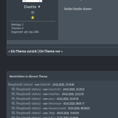
Daette
leider beide down
SD
Beiträge: 3
Themen: 0
Registriert seit: Sep 2018
«
Ein Thema zurück
|
Ein Thema vor
»
Nachrichten in diesem Thema
Reupload(-status)
- von
NIMA4K
- 24.02.2020, 23:10:40
RE: Reupload(-status)
- von
hatschi123
- 24.02.2020, 23:20:21
RE: Reupload(-status)
- von
PeterPlan
- 24.02.2020, 23:22:35
RE: Reupload(-status)
- von
pima
- 24.02.2020, 23:54:18
RE: Reupload(-status)
- von
Milchmixer
- 01.03.2020, 08:01:17
RE: Reupload(-status)
- von
Messerschmidt
- 01.03.2020, 08:58:03
RE: Reupload(-status)
- von
2160p
- 04.03.2020, 13:43:59
RE: Reupload(-status)