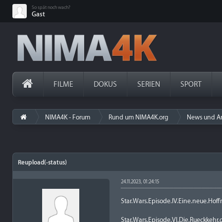
So spät noch wach?
Gast
FILME
DOKUS
SERIEN
SPORT
NIMA4K - Forum
Rund um NIMA4K.org
News und A
Reupload(-status)
24.11.2023, 01:24:15
Star.Wars.Episode.IV.Eine.neue.
Star.Wars.Episode.VI.Die.Rueckkeh