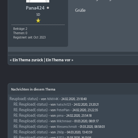
Pana424
Grüße
SD
Beiträge: 2
Themen: 0
Registriert seit: Oct 2023
«
Ein Thema zurück
|
Ein Thema vor
»
Nachrichten in diesem Thema
Reupload(-status)
- von
NIMA4K
- 24.02.2020, 23:10:40
RE: Reupload(-status)
- von
hatschi123
- 24.02.2020, 23:20:21
RE: Reupload(-status)
- von
PeterPlan
- 24.02.2020, 23:22:35
RE: Reupload(-status)
- von
pima
- 24.02.2020, 23:54:18
RE: Reupload(-status)
- von
Milchmixer
- 01.03.2020, 08:01:17
RE: Reupload(-status)
- von
Messerschmidt
- 01.03.2020, 08:58:03
RE: Reupload(-status)
- von
2160p
- 04.03.2020, 13:43:59
RE: Reupload(-status)