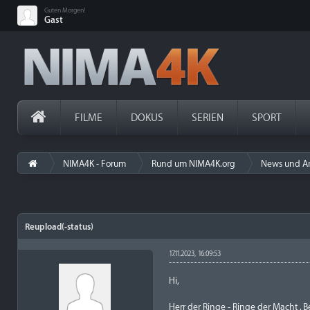
Guten Morgen!
Gast
FILME
DOKUS
SERIEN
SPORT
NIMA4K - Forum
Rund um NIMA4K.org
News und A
Reupload(-status)
17.11.2023, 16:09:53
Hi,
Herr der Ringe - Ringe der Macht . Be