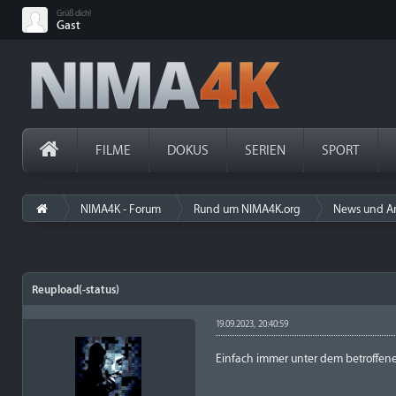
Grüß dich!
Gast
FILME
DOKUS
SERIEN
SPORT
NIMA4K - Forum
Rund um NIMA4K.org
News und A
Reupload(-status)
19.09.2023, 20:40:59
Einfach immer unter dem betroffene