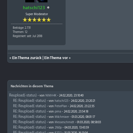
hatschi123
Super Moderator
Beiträge: 2.731
Themen: 12
Registriert seit: Jul 2018
«
Ein Thema zurück
|
Ein Thema vor
»
Nachrichten in diesem Thema
Reupload(-status)
- von
NIMA4K
- 24.02.2020, 23:10:40
RE: Reupload(-status)
- von
hatschi123
- 24.02.2020, 23:20:21
RE: Reupload(-status)
- von
PeterPlan
- 24.02.2020, 23:22:35
RE: Reupload(-status)
- von
pima
- 24.02.2020, 23:54:18
RE: Reupload(-status)
- von
Milchmixer
- 01.03.2020, 08:01:17
RE: Reupload(-status)
- von
Messerschmidt
- 01.03.2020, 08:58:03
RE: Reupload(-status)
- von
2160p
- 04.03.2020, 13:43:59
RE: Reupload(-status)