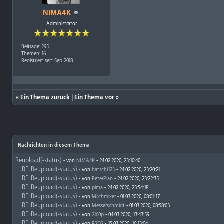
NIMA4K
Administrator
Beiträge: 295
Themen: 16
Registriert seit: Sep 2018
«
Ein Thema zurück
|
Ein Thema vor
»
Nachrichten in diesem Thema
Reupload(-status)
- von
NIMA4K
- 24.02.2020, 23:10:40
RE: Reupload(-status)
- von
hatschi123
- 24.02.2020, 23:20:21
RE: Reupload(-status)
- von
PeterPlan
- 24.02.2020, 23:22:35
RE: Reupload(-status)
- von
pima
- 24.02.2020, 23:54:18
RE: Reupload(-status)
- von
Milchmixer
- 01.03.2020, 08:01:17
RE: Reupload(-status)
- von
Messerschmidt
- 01.03.2020, 08:58:03
RE: Reupload(-status)
- von
2160p
- 04.03.2020, 13:43:59
RE: Reupload(-status)