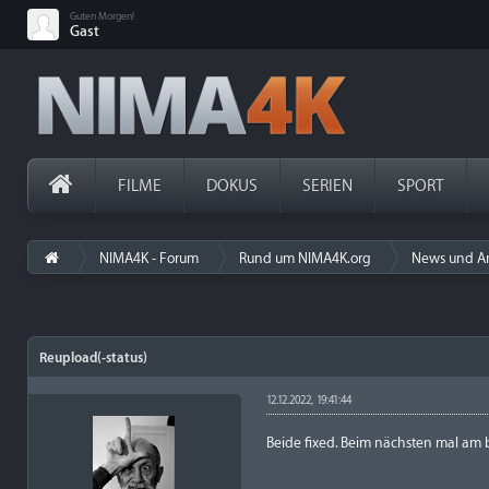
Guten Morgen!
Gast
FILME
DOKUS
SERIEN
SPORT
NIMA4K - Forum
Rund um NIMA4K.org
News und A
Reupload(-status)
12.12.2022, 19:41:44
Beide fixed. Beim nächsten mal am 