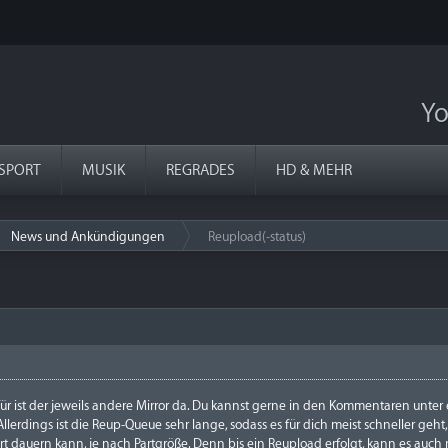
Yo
SPORT
MUSIK
REGRADES
HD & MEHR
News und Ankündigungen
Reupload(-status)
›
afür ist der jeweils andere Mirror da. Du kannst gerne in den Kommentaren unte
Allerdings ist die Reup-Queue sehr lange, sodass es für dich meist schneller geh
rt dauern kann, je nach Partgröße. Denn bis ein Reupload erfolgt, kann es auc