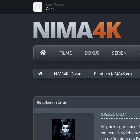
Guten Morgen!
Gast
FILME
DOKUS
SERIEN
NIMA4K - Forum
Rund um NIMA4K.org
Reupload(-status)
18.09.2022, 13:42:17
Hey, richtig, genau d
mehrere Parts fehlen. 
einige Stunden pro Pa