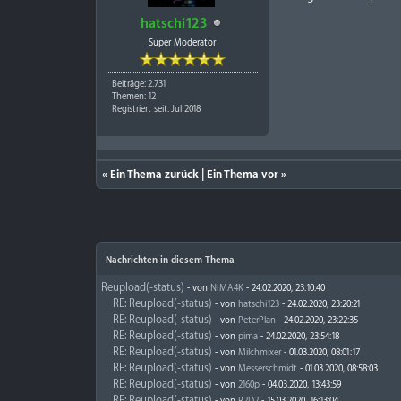
hatschi123
Super Moderator
Beiträge: 2.731
Themen: 12
Registriert seit: Jul 2018
«
Ein Thema zurück
|
Ein Thema vor
»
Nachrichten in diesem Thema
Reupload(-status)
- von
NIMA4K
- 24.02.2020, 23:10:40
RE: Reupload(-status)
- von
hatschi123
- 24.02.2020, 23:20:21
RE: Reupload(-status)
- von
PeterPlan
- 24.02.2020, 23:22:35
RE: Reupload(-status)
- von
pima
- 24.02.2020, 23:54:18
RE: Reupload(-status)
- von
Milchmixer
- 01.03.2020, 08:01:17
RE: Reupload(-status)
- von
Messerschmidt
- 01.03.2020, 08:58:03
RE: Reupload(-status)
- von
2160p
- 04.03.2020, 13:43:59
RE: Reupload(-status)