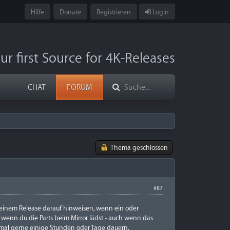
Hilfe
Donate
Registrieren
Login
ur first Source for 4K-Releases
CHAT
FORUM
Thema geschlossen
#87
r einem Release darauf hinweisen, wenn ein oder
t, wenn du die Parts beim Mirror lädst - auch wenn das
h mal gerne einige Stunden oder Tage dauern.