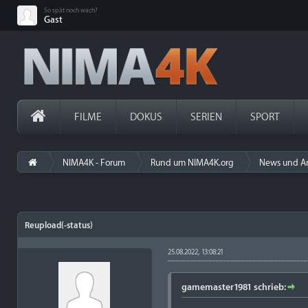
So spät noch wach?
Gast
FILME
DOKUS
SERIEN
SPORT
NIMA4K - Forum
Rund um NIMA4K.org
News und A
Reupload(-status)
25.08.2022, 13:08:21
gamemaster1981 schrieb: