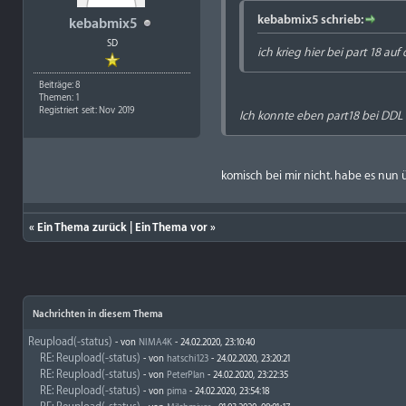
kebabmix5 schrieb:
kebabmix5
SD
ich krieg hier bei part 18 auf 
Beiträge: 8
Themen: 1
Registriert seit: Nov 2019
Ich konnte eben part18 bei DDL
komisch bei mir nicht. habe es nun
«
Ein Thema zurück
|
Ein Thema vor
»
Nachrichten in diesem Thema
Reupload(-status)
- von
NIMA4K
- 24.02.2020, 23:10:40
RE: Reupload(-status)
- von
hatschi123
- 24.02.2020, 23:20:21
RE: Reupload(-status)
- von
PeterPlan
- 24.02.2020, 23:22:35
RE: Reupload(-status)
- von
pima
- 24.02.2020, 23:54:18