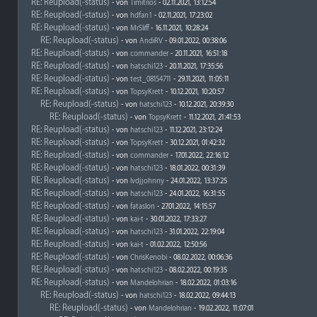
RE: Reupload(-status)
- von
Timitrios
- 02.11.2021, 13:12:54
RE: Reupload(-status)
- von
hdfan1
- 02.11.2021, 17:23:02
RE: Reupload(-status)
- von
MrSliff
- 16.11.2021, 10:28:24
RE: Reupload(-status)
- von
AndiRV
- 09.01.2022, 00:38:06
RE: Reupload(-status)
- von
commander
- 20.11.2021, 16:51:18
RE: Reupload(-status)
- von
hatschi123
- 20.11.2021, 17:35:56
RE: Reupload(-status)
- von
test_08154711
- 29.11.2021, 11:05:11
RE: Reupload(-status)
- von
TopsyKrett
- 10.12.2021, 10:20:57
RE: Reupload(-status)
- von
hatschi123
- 10.12.2021, 20:39:30
RE: Reupload(-status)
- von
TopsyKrett
- 11.12.2021, 21:41:53
RE: Reupload(-status)
- von
hatschi123
- 11.12.2021, 23:12:24
RE: Reupload(-status)
- von
TopsyKrett
- 30.12.2021, 01:42:32
RE: Reupload(-status)
- von
commander
- 17.01.2022, 22:16:12
RE: Reupload(-status)
- von
hatschi123
- 18.01.2022, 00:31:39
RE: Reupload(-status)
- von
lvdjjohnny
- 24.01.2022, 13:37:25
RE: Reupload(-status)
- von
hatschi123
- 24.01.2022, 16:31:55
RE: Reupload(-status)
- von
fataslon
- 27.01.2022, 14:15:57
RE: Reupload(-status)
- von
kai-t
- 30.01.2022, 17:33:27
RE: Reupload(-status)
- von
hatschi123
- 31.01.2022, 22:19:04
RE: Reupload(-status)
- von
kai-t
- 01.02.2022, 12:50:56
RE: Reupload(-status)
- von
ChrisKenobi
- 08.02.2022, 00:06:36
RE: Reupload(-status)
- von
hatschi123
- 08.02.2022, 00:19:35
RE: Reupload(-status)
- von
Mandelohrian
- 18.02.2022, 01:03:16
RE: Reupload(-status)
- von
hatschi123
- 18.02.2022, 09:44:13
RE: Reupload(-status)
- von
Mandelohrian
- 19.02.2022, 11:07:01