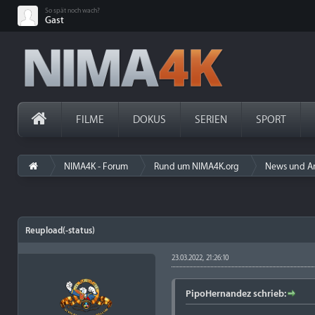
So spät noch wach?
Gast
FILME
DOKUS
SERIEN
SPORT
NIMA4K - Forum
Rund um NIMA4K.org
News und A
Reupload(-status)
23.03.2022, 21:26:10
PipoHernandez schrieb: