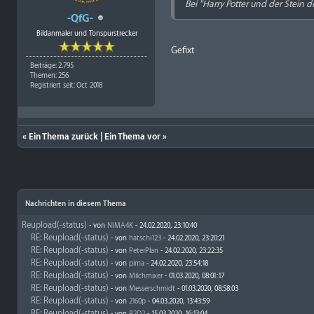
Bei "Harry Potter und der Stein d
-QfG-
Bildanmaler und Tonspurstrecker
Gefixt
Beiträge: 2.795
Themen: 256
Registriert seit: Oct 2018
«
Ein Thema zurück
|
Ein Thema vor
»
Nachrichten in diesem Thema
Reupload(-status)
- von
NIMA4K
- 24.02.2020, 23:10:40
RE: Reupload(-status)
- von
hatschi123
- 24.02.2020, 23:20:21
RE: Reupload(-status)
- von
PeterPlan
- 24.02.2020, 23:22:35
RE: Reupload(-status)
- von
pima
- 24.02.2020, 23:54:18
RE: Reupload(-status)
- von
Milchmixer
- 01.03.2020, 08:01:17
RE: Reupload(-status)
- von
Messerschmidt
- 01.03.2020, 08:58:03
RE: Reupload(-status)
- von
2160p
- 04.03.2020, 13:43:59
RE: Reupload(-status)