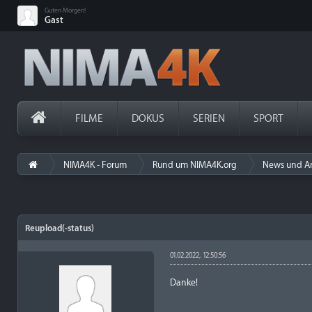
Guten Morgen!
Gast
FILME
DOKUS
SERIEN
SPORT
NIMA4K - Forum
Rund um NIMA4K.org
News und A
Reupload(-status)
01.02.2022, 12:50:56
Danke!