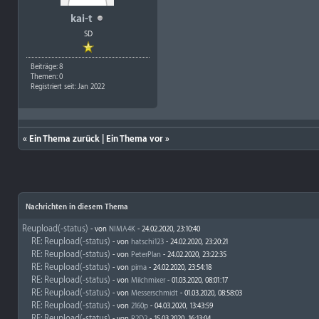
kai-t
SD
Beiträge: 8
Themen: 0
Registriert seit: Jan 2022
«
Ein Thema zurück
|
Ein Thema vor
»
Nachrichten in diesem Thema
Reupload(-status)
- von
NIMA4K
- 24.02.2020, 23:10:40
RE: Reupload(-status)
- von
hatschi123
- 24.02.2020, 23:20:21
RE: Reupload(-status)
- von
PeterPlan
- 24.02.2020, 23:22:35
RE: Reupload(-status)
- von
pima
- 24.02.2020, 23:54:18
RE: Reupload(-status)
- von
Milchmixer
- 01.03.2020, 08:01:17
RE: Reupload(-status)
- von
Messerschmidt
- 01.03.2020, 08:58:03
RE: Reupload(-status)
- von
2160p
- 04.03.2020, 13:43:59
RE: Reupload(-status)