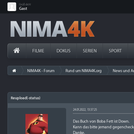
Grüß dich!
Gast
FILME
DOKUS
SERIEN
SPORT
NIMA4K - Forum
Rund um NIMA4K.org
News und A
Reupload(-status)
24.01.2022, 13:37:25
Das Buch von Boba Fett ist Down.
Kann das bitte jemand gegencheck
Danke.