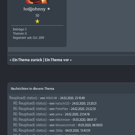
lvdjjohnny
SD
Beiträge: 5
Themen: 0
Registriert seit: Oct 2019
«
Ein Thema zurück
|
Ein Thema vor
»
Nachrichten in diesem Thema
Reupload(-status)
- von
NIMA4K
- 24.02.2020, 23:10:40
RE: Reupload(-status)
- von
hatschi123
- 24.02.2020, 23:20:21
RE: Reupload(-status)
- von
PeterPlan
- 24.02.2020, 23:22:35
RE: Reupload(-status)
- von
pima
- 24.02.2020, 23:54:18
RE: Reupload(-status)
- von
Milchmixer
- 01.03.2020, 08:01:17
RE: Reupload(-status)
- von
Messerschmidt
- 01.03.2020, 08:58:03
RE: Reupload(-status)
- von
2160p
- 04.03.2020, 13:43:59