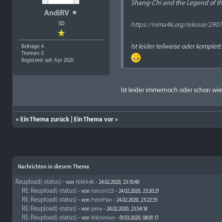
Shang-Chi and the Legend of th
AndiRV
SD
https://nima4k.org/release/290
Ist leider teilweise oder komplett
Beiträge: 4
Themen: 0
Registriert seit: Apr 2020
Ist leider immernoch oder schon wie
«
Ein Thema zurück
|
Ein Thema vor
»
Nachrichten in diesem Thema
Reupload(-status)
- von
NIMA4K
- 24.02.2020, 23:10:40
RE: Reupload(-status)
- von
hatschi123
- 24.02.2020, 23:20:21
RE: Reupload(-status)
- von
PeterPlan
- 24.02.2020, 23:22:35
RE: Reupload(-status)
- von
pima
- 24.02.2020, 23:54:18
RE: Reupload(-status)
- von
Milchmixer
- 01.03.2020, 08:01:17