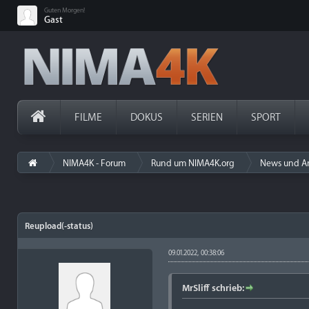
Guten Morgen!
Gast
FILME
DOKUS
SERIEN
SPORT
NIMA4K - Forum
Rund um NIMA4K.org
News und A
Reupload(-status)
09.01.2022, 00:38:06
MrSliff schrieb: