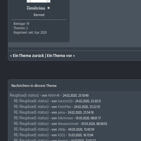
Timitrios
Banned
Beiträge: 19
Themen: 2
Registriert seit: Apr 2020
«
Ein Thema zurück
|
Ein Thema vor
»
Nachrichten in diesem Thema
Reupload(-status)
- von
NIMA4K
- 24.02.2020, 23:10:40
RE: Reupload(-status)
- von
hatschi123
- 24.02.2020, 23:20:21
RE: Reupload(-status)
- von
PeterPlan
- 24.02.2020, 23:22:35
RE: Reupload(-status)
- von
pima
- 24.02.2020, 23:54:18
RE: Reupload(-status)
- von
Milchmixer
- 01.03.2020, 08:01:17
RE: Reupload(-status)
- von
Messerschmidt
- 01.03.2020, 08:58:03
RE: Reupload(-status)
- von
2160p
- 04.03.2020, 13:43:59
RE: Reupload(-status)
- von
R2D2
- 15.03.2020, 16:13:04
RE: Reupload(-status)