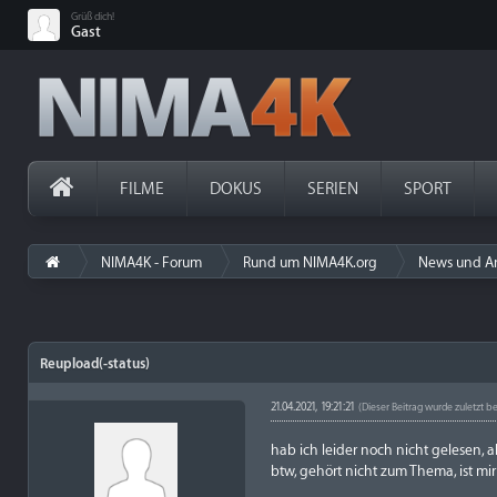
Grüß dich!
Gast
FILME
DOKUS
SERIEN
SPORT
NIMA4K - Forum
Rund um NIMA4K.org
News und A
Reupload(-status)
21.04.2021, 19:21:21
(Dieser Beitrag wurde zuletzt be
hab ich leider noch nicht gelesen, a
btw, gehört nicht zum Thema, ist mir