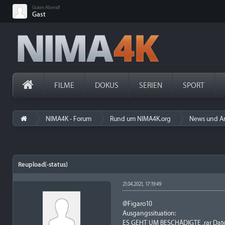
Guten Abend!
Gast
FILME
DOKUS
SERIEN
SPORT
NIMA4K - Forum
Rund um NIMA4K.org
News und A
Reupload(-status)
21.04.2021, 17:19:49
@Figaro10
Ausgangssituation:
ES GEHT UM BESCHÄDIGTE .rar Datei