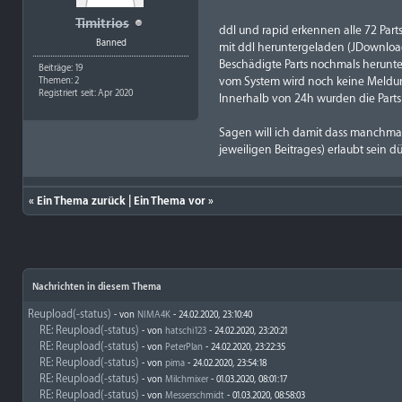
Timitrios
ddl und rapid erkennen alle 72 Parts
Banned
mit ddl heruntergeladen (JDownload
Beschädigte Parts nochmals herunte
Beiträge: 19
vom System wird noch keine Meldun
Themen: 2
Registriert seit: Apr 2020
Innerhalb von 24h wurden die Parts 
Sagen will ich damit dass manchma
jeweiligen Beitrages) erlaubt sein dü
«
Ein Thema zurück
|
Ein Thema vor
»
Nachrichten in diesem Thema
Reupload(-status)
- von
NIMA4K
- 24.02.2020, 23:10:40
RE: Reupload(-status)
- von
hatschi123
- 24.02.2020, 23:20:21
RE: Reupload(-status)
- von
PeterPlan
- 24.02.2020, 23:22:35
RE: Reupload(-status)
- von
pima
- 24.02.2020, 23:54:18
RE: Reupload(-status)
- von
Milchmixer
- 01.03.2020, 08:01:17
RE: Reupload(-status)
- von
Messerschmidt
- 01.03.2020, 08:58:03