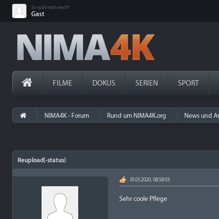
So spät noch wach?
Gast
FILME
DOKUS
SERIEN
SPORT
NIMA4K - Forum
Rund um NIMA4K.org
News und A
Reupload(-status)
01.03.2020, 08:58:03
Sehr coole Pflege