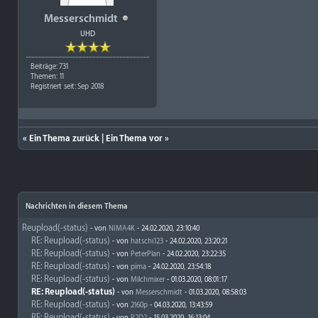
Messerschmidt
UHD
Beiträge: 731
Themen: 11
Registriert seit: Sep 2018
«
Ein Thema zurück
|
Ein Thema vor
»
Nachrichten in diesem Thema
Reupload(-status)
- von
NIMA4K
- 24.02.2020, 23:10:40
RE: Reupload(-status)
- von
hatschi123
- 24.02.2020, 23:20:21
RE: Reupload(-status)
- von
PeterPlan
- 24.02.2020, 23:22:35
RE: Reupload(-status)
- von
pima
- 24.02.2020, 23:54:18
RE: Reupload(-status)
- von
Milchmixer
- 01.03.2020, 08:01:17
RE: Reupload(-status)
- von
Messerschmidt
- 01.03.2020, 08:58:03
RE: Reupload(-status)
- von
2160p
- 04.03.2020, 13:43:59
RE: Reupload(-status)