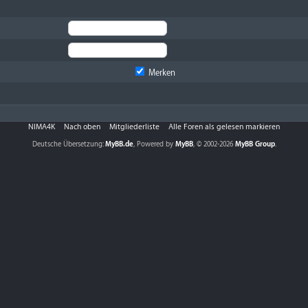
Merken
NIMA4K
Nach oben
Mitgliederliste
Alle Foren als gelesen markieren
Deutsche Übersetzung:
MyBB.de
, Powered by
MyBB
, © 2002-2026
MyBB Group
.