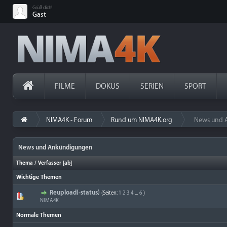
Grüß dich!
Gast
FILME
DOKUS
SERIEN
SPORT
NIMA4K - Forum
Rund um NIMA4K.org
News und 
›
News und Ankündigungen
Thema
/
Verfasser
[
ab
]
Wichtige Themen
Reupload(-status)
(Seiten:
1
2
3
4
...
6
)
NIMA4K
Normale Themen